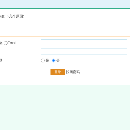
有如下几个原因:
户名
Email
录
是
否
找回密码