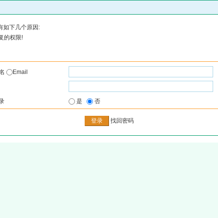
有如下几个原因:
复的权限!
户名
Email
录
是
否
找回密码